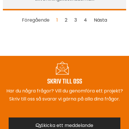
Föregående
1
2
3
4
Nästa
SKRIV TILL OSS
Har du några frågor? Vill du genomföra ett projekt?
Skriv till oss så svarar vi gärna på alla dina frågor.
Skicka ett meddelande