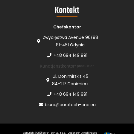
Kontakt
Chefskontor
Zwycięstwa Avenue 96/98
81-451 Gdynia
+48 694 149 991
Kundtjänstkontor
/ produktion
ul. Donimirskis 45
84-217 Donimierz
+48 694 149 991
biuro@eurotech-cnc.eu
DE
EN
PL
Copyright © 2025 Euro-Tech Sp. z o.o. | Design och utveckling
Seo Partnerbyrå