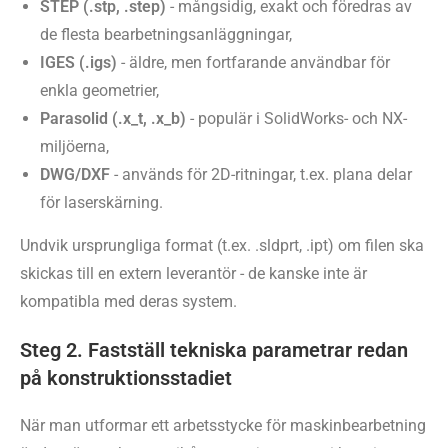
STEP (.stp, .step)
- mångsidig, exakt och föredras av
de flesta bearbetningsanläggningar,
IGES (.igs)
- äldre, men fortfarande användbar för
enkla geometrier,
Parasolid (.x_t, .x_b)
- populär i SolidWorks- och NX-
miljöerna,
DWG/DXF
- används för 2D-ritningar, t.ex. plana delar
för laserskärning.
Undvik ursprungliga format (t.ex. .sldprt, .ipt) om filen ska
skickas till en extern leverantör - de kanske inte är
kompatibla med deras system.
Steg 2. Fastställ tekniska parametrar redan
på konstruktionsstadiet
När man utformar ett arbetsstycke för maskinbearbetning