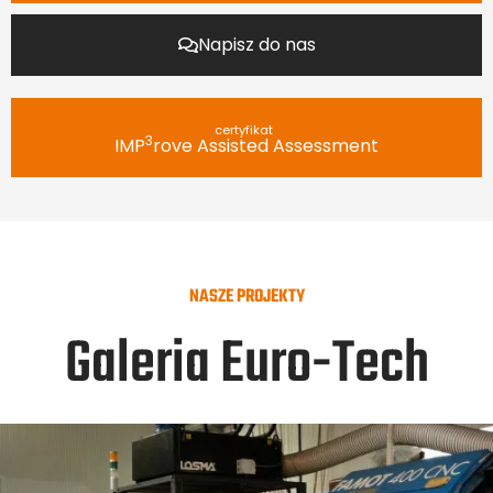
Napisz do nas
certyfikat
3
IMP
rove Assisted Assessment
NASZE PROJEKTY
Galeria Euro-Tech